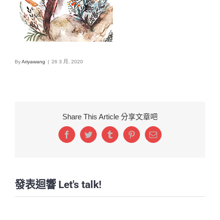
By
Ariyawang
|
26 3 月, 2020
Share This Article 分享文章吧
Facebook
Twitter
Tumblr
Pinterest
Email:
發表迴響 Let's talk!