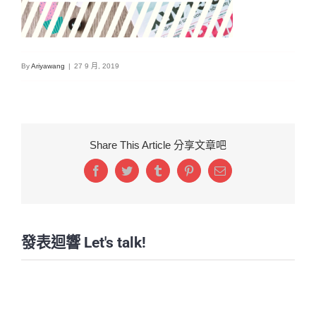
By
Ariyawang
|
27 9 月, 2019
Share This Article 分享文章吧
Facebook
Twitter
Tumblr
Pinterest
Email:
發表迴響 Let's talk!