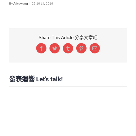
By
Ariyawang
|
22 10 月, 2019
Share This Article 分享文章吧
Facebook
Twitter
Tumblr
Pinterest
Email:
發表迴響 Let's talk!