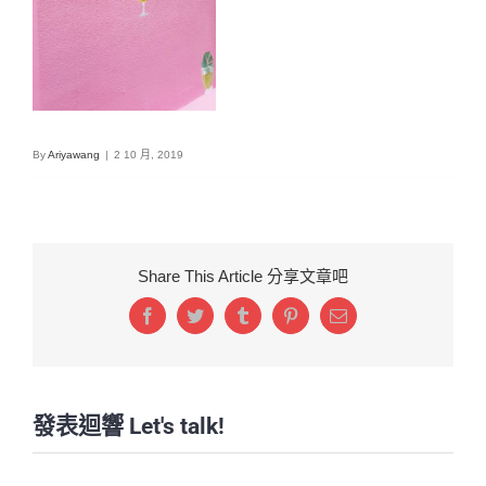
By
Ariyawang
|
2 10 月, 2019
Share This Article 分享文章吧
Facebook
Twitter
Tumblr
Pinterest
Email:
發表迴響 Let's talk!