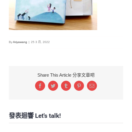
By
Ariyawang
|
25 3 月, 2022
Share This Article 分享文章吧
Facebook
Twitter
Tumblr
Pinterest
Email:
發表迴響 Let's talk!