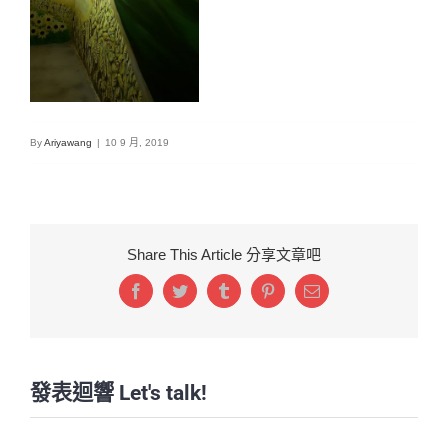
By
Ariyawang
|
10 9 月, 2019
Share This Article 分享文章吧
Facebook
Twitter
Tumblr
Pinterest
Email:
發表迴響 Let's talk!