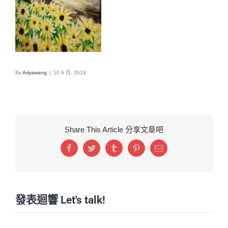
By
Ariyawang
|
10 9 月, 2019
Share This Article 分享文章吧
Facebook
Twitter
Tumblr
Pinterest
Email:
發表迴響 Let's talk!