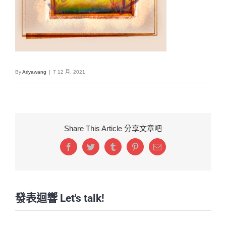
By
Ariyawang
|
7 12 月, 2021
Share This Article 分享文章吧
Facebook
Twitter
Tumblr
Pinterest
Email:
發表迴響 Let's talk!