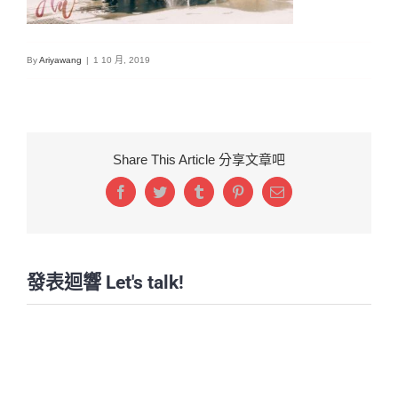
By
Ariyawang
|
1 10 月, 2019
Share This Article 分享文章吧
Facebook
Twitter
Tumblr
Pinterest
Email:
發表迴響 Let's talk!