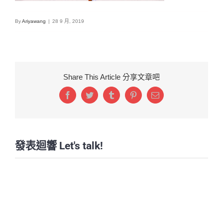
By
Ariyawang
|
28 9 月, 2019
Share This Article 分享文章吧
Facebook
Twitter
Tumblr
Pinterest
Email:
發表迴響 Let's talk!