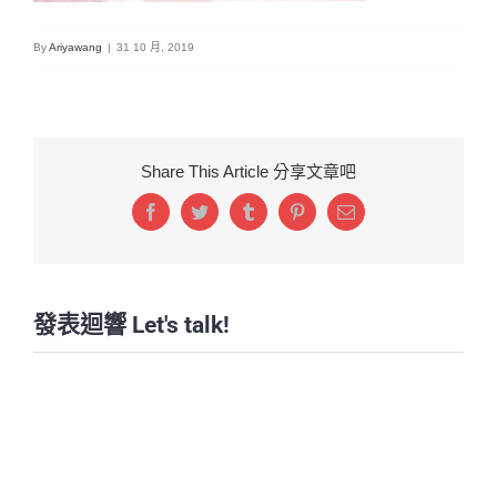
By
Ariyawang
|
31 10 月, 2019
Share This Article 分享文章吧
Facebook
Twitter
Tumblr
Pinterest
Email:
發表迴響 Let's talk!