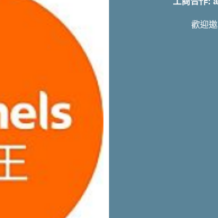
工商合作: art
歡迎邀