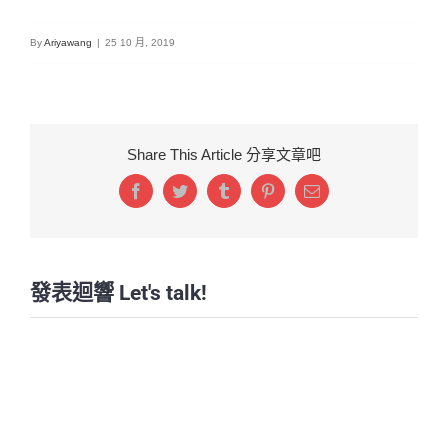
By
Ariyawang
|
25 10 月, 2019
Share This Article 分享文章吧
Facebook
Twitter
Tumblr
Pinterest
Email:
發表迴響 Let's talk!