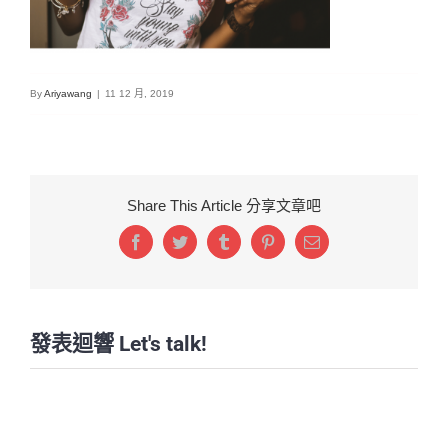
By
Ariyawang
|
11 12 月, 2019
Share This Article 分享文章吧
Facebook
Twitter
Tumblr
Pinterest
Email:
發表迴響 Let's talk!