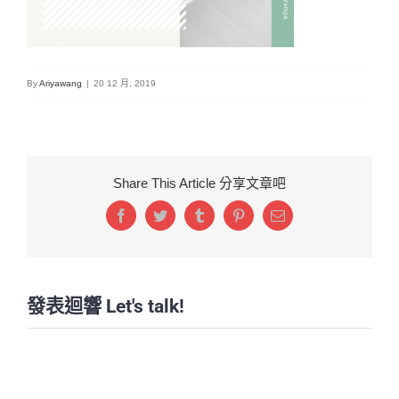
By
Ariyawang
|
20 12 月, 2019
Share This Article 分享文章吧
Facebook
Twitter
Tumblr
Pinterest
Email:
發表迴響 Let's talk!