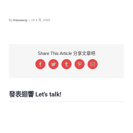
By
Ariyawang
|
15 4 月, 2020
Share This Article 分享文章吧
Facebook
Twitter
Tumblr
Pinterest
Email:
發表迴響 Let's talk!