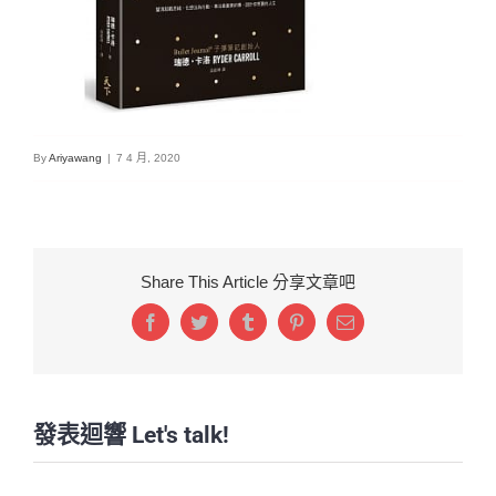
By
Ariyawang
|
7 4 月, 2020
Share This Article 分享文章吧
Facebook
Twitter
Tumblr
Pinterest
Email:
發表迴響 Let's talk!