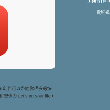
工商合作: art
歡迎邀
靈魂 創作可以帶給你很多的快
t’s art your life✈