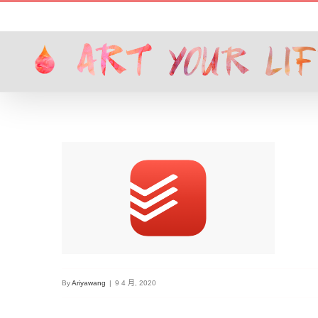
Skip
to
content
By
Ariyawang
|
9 4 月, 2020