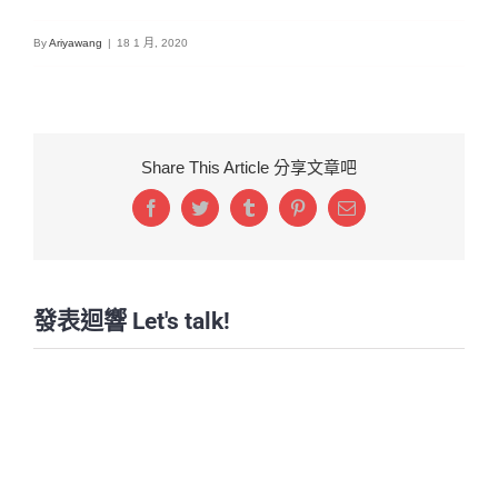
By
Ariyawang
|
18 1 月, 2020
Share This Article 分享文章吧
Facebook
Twitter
Tumblr
Pinterest
Email:
發表迴響 Let's talk!