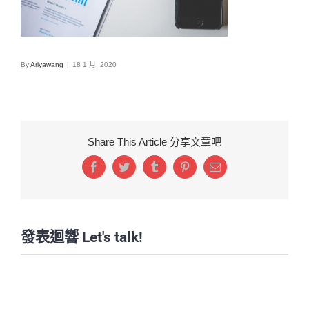
By
Ariyawang
|
18 1 月, 2020
Share This Article 分享文章吧
Facebook
Twitter
Tumblr
Pinterest
Email:
發表迴響 Let's talk!