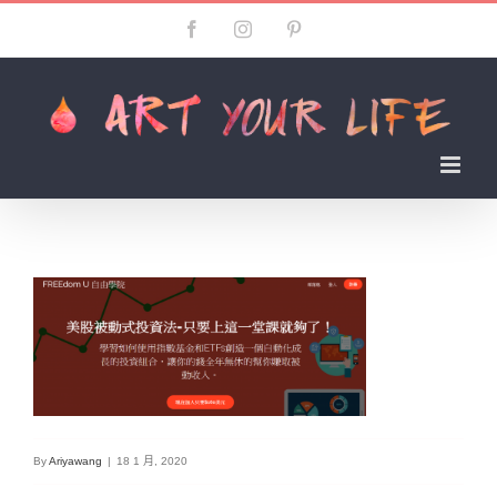
Skip
Facebook
Instagram
Pinterest
to
content
By
Ariyawang
|
18 1 月, 2020