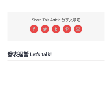
Share This Article 分享文章吧
Facebook
Twitter
Tumblr
Pinterest
Email:
發表迴響 Let's talk!