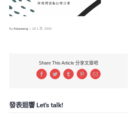
By
Ariyawang
|
19 1 月, 2020
Share This Article 分享文章吧
Facebook
Twitter
Tumblr
Pinterest
Email:
發表迴響 Let's talk!