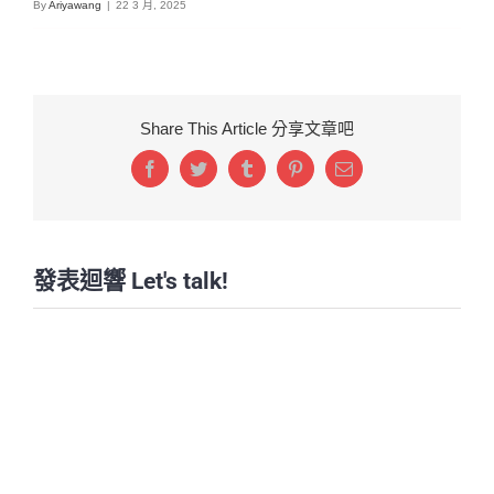
By
Ariyawang
|
22 3 月, 2025
Share This Article 分享文章吧
Facebook
Twitter
Tumblr
Pinterest
Email:
發表迴響 Let's talk!