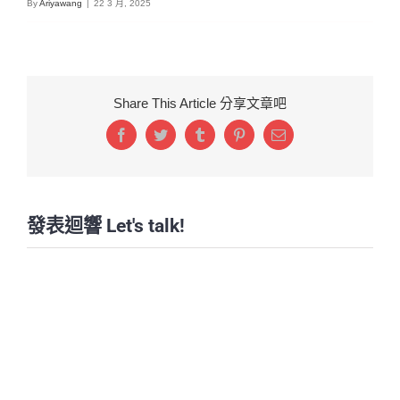
By
Ariyawang
|
22 3 月, 2025
Share This Article 分享文章吧
Facebook
Twitter
Tumblr
Pinterest
Email:
發表迴響 Let's talk!