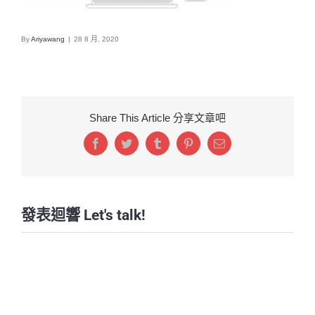
By
Ariyawang
|
28 8 月, 2020
Share This Article 分享文章吧
Facebook
Twitter
Tumblr
Pinterest
Email:
發表迴響 Let's talk!