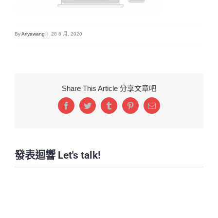
By
Ariyawang
|
28 8 月, 2020
Share This Article 分享文章吧
Facebook
Twitter
Tumblr
Pinterest
Email:
發表迴響 Let's talk!