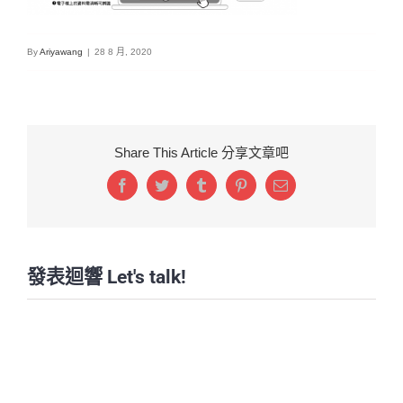
By
Ariyawang
|
28 8 月, 2020
Share This Article 分享文章吧
Facebook
Twitter
Tumblr
Pinterest
Email:
發表迴響 Let's talk!