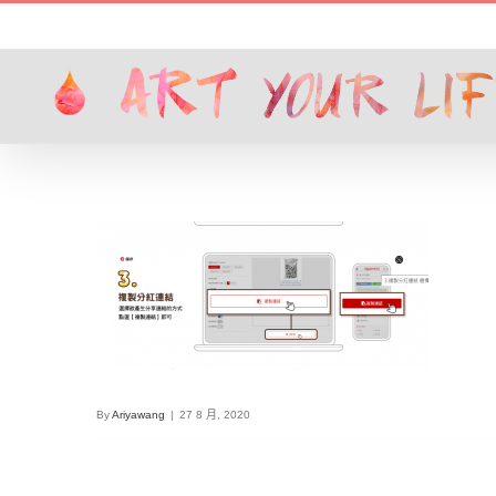
Skip
to
content
By
Ariyawang
|
27 8 月, 2020