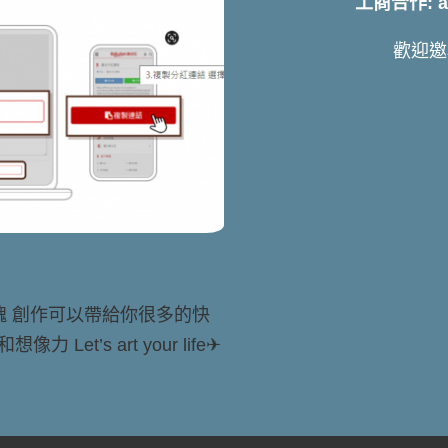
工商合作: art
歡迎邀
靈魂 創作可以帶給你很多的快
t’s art your life✈