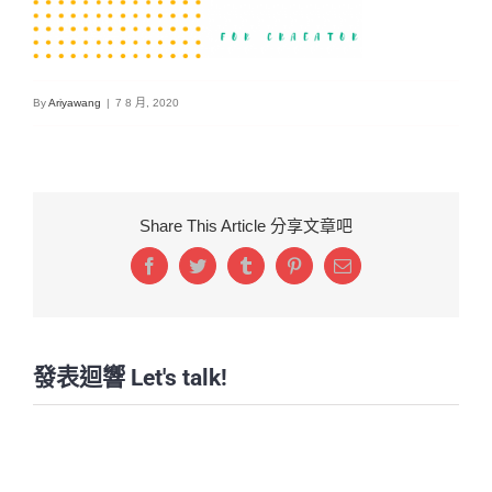
By
Ariyawang
|
7 8 月, 2020
Share This Article 分享文章吧
Facebook
Twitter
Tumblr
Pinterest
Email:
發表迴響 Let's talk!