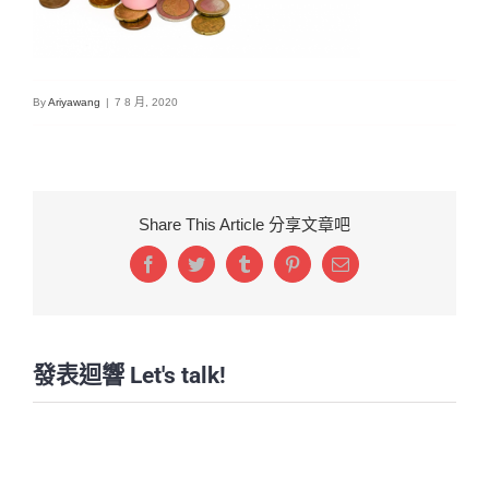
By
Ariyawang
|
7 8 月, 2020
Share This Article 分享文章吧
Facebook
Twitter
Tumblr
Pinterest
Email:
發表迴響 Let's talk!