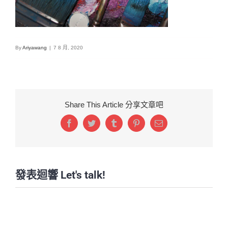
By
Ariyawang
|
7 8 月, 2020
Share This Article 分享文章吧
Facebook
Twitter
Tumblr
Pinterest
Email:
發表迴響 Let's talk!