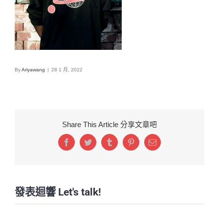
By
Ariyawang
|
28 1 月, 2022
Share This Article 分享文章吧
Facebook
Twitter
Tumblr
Pinterest
Email:
發表迴響 Let's talk!