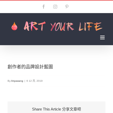
Skip
Facebook
Instagram
Pinterest
to
content
創作者的品牌設計藍圖
By
Ariyawang
|
6 12 月, 2019
Share This Article 分享文章吧