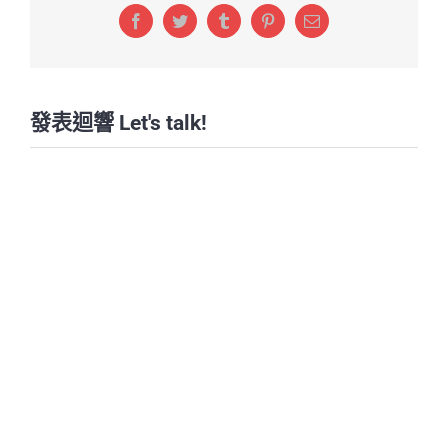
Facebook
Twitter
Tumblr
Pinterest
Email:
發表迴響 Let's talk!