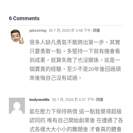
畫畫新手 10 大提
問：從 0 開始重新
6 Comments
定位
jakestring
30 7 月, 2020 於 3:48 下午
- 回復
很多人缺凡勇氣不敢跨出第一步，其實
如何從0到1- 探索插
畫風格的3個關鍵步
只要勇敢一點，多堅持一下就有機會看
驟
到成果，就算失敗了也沒關係，這是一
個寶貴的經驗，至少不是20年後回過頭
/2025 最新分享/ 創
來後悔自己沒有試過。
業遇上的大小事….
bodynewlife
30 7 月, 2020 於 6:37 下午
- 回復
能在壓力下保持熱情 這一點我覺得超級
認同的 唯有自己開始創業後 在遭遇了各
式各樣大大小小的難題後 才會真的體會